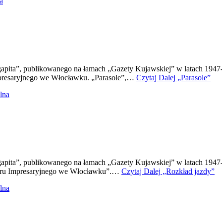
a
gapita”, publikowanego na łamach „Gazety Kujawskiej” w latach 1947
mpresaryjnego we Włocławku. „Parasole”,…
Czytaj Dalej
„Parasole”
lna
Agapita”, publikowanego na łamach „Gazety Kujawskiej” w latach 19
atru Impresaryjnego we Włocławku”.…
Czytaj Dalej
„Rozkład jazdy”
lna