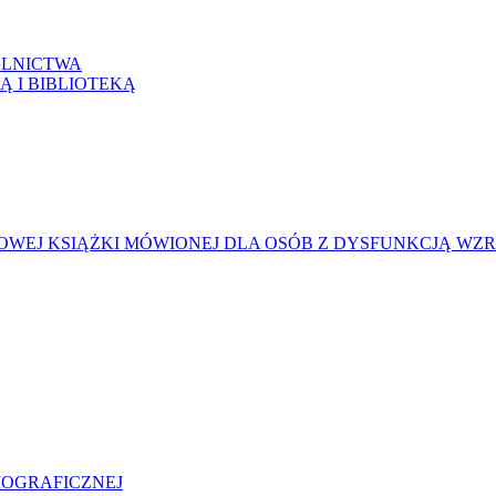
LNICTWA
Ą I BIBLIOTEKĄ
WEJ KSIĄŻKI MÓWIONEJ DLA OSÓB Z DYSFUNKCJĄ WZ
LIOGRAFICZNEJ