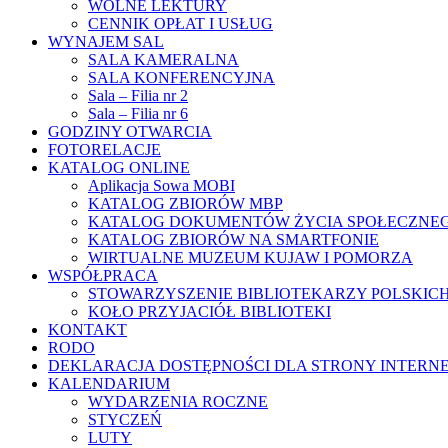
WOLNE LEKTURY
CENNIK OPŁAT I USŁUG
WYNAJEM SAL
SALA KAMERALNA
SALA KONFERENCYJNA
Sala – Filia nr 2
Sala – Filia nr 6
GODZINY OTWARCIA
FOTORELACJE
KATALOG ONLINE
Aplikacja Sowa MOBI
KATALOG ZBIORÓW MBP
KATALOG DOKUMENTÓW ŻYCIA SPOŁECZNE
KATALOG ZBIORÓW NA SMARTFONIE
WIRTUALNE MUZEUM KUJAW I POMORZA
WSPÓŁPRACA
STOWARZYSZENIE BIBLIOTEKARZY POLSKIC
KOŁO PRZYJACIÓŁ BIBLIOTEKI
KONTAKT
RODO
DEKLARACJA DOSTĘPNOŚCI DLA STRONY INTERN
KALENDARIUM
WYDARZENIA ROCZNE
STYCZEŃ
LUTY