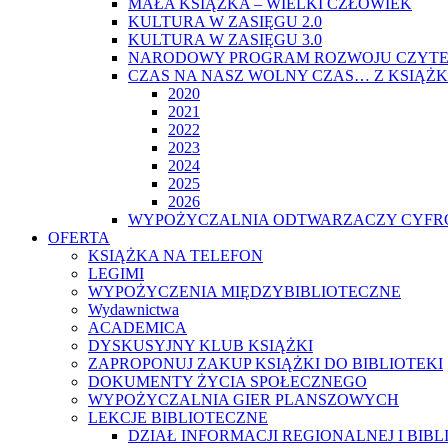
MAŁA KSIĄŻKA – WIELKI CZŁOWIEK
KULTURA W ZASIĘGU 2.0
KULTURA W ZASIĘGU 3.0
NARODOWY PROGRAM ROZWOJU CZYTE
CZAS NA NASZ WOLNY CZAS… Z KSIĄŻK
2020
2021
2022
2023
2024
2025
2026
WYPOŻYCZALNIA ODTWARZACZY CYFRO
OFERTA
KSIĄŻKA NA TELEFON
LEGIMI
WYPOŻYCZENIA MIĘDZYBIBLIOTECZNE
Wydawnictwa
ACADEMICA
DYSKUSYJNY KLUB KSIĄŻKI
ZAPROPONUJ ZAKUP KSIĄŻKI DO BIBLIOTEKI
DOKUMENTY ŻYCIA SPOŁECZNEGO
WYPOŻYCZALNIA GIER PLANSZOWYCH
LEKCJE BIBLIOTECZNE
DZIAŁ INFORMACJI REGIONALNEJ I BIB