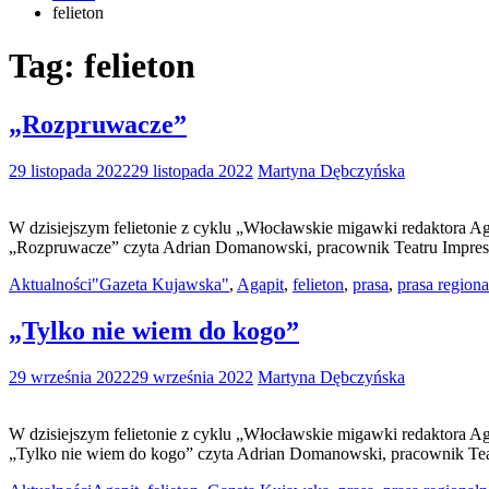
felieton
Tag:
felieton
„Rozpruwacze”
29 listopada 2022
29 listopada 2022
Martyna Dębczyńska
W dzisiejszym felietonie z cyklu „Włocławskie migawki redaktora 
„Rozpruwacze” czyta Adrian Domanowski, pracownik Teatru Impr
Aktualności
"Gazeta Kujawska"
,
Agapit
,
felieton
,
prasa
,
prasa regiona
„Tylko nie wiem do kogo”
29 września 2022
29 września 2022
Martyna Dębczyńska
W dzisiejszym felietonie z cyklu „Włocławskie migawki redaktora A
„Tylko nie wiem do kogo” czyta Adrian Domanowski, pracownik T