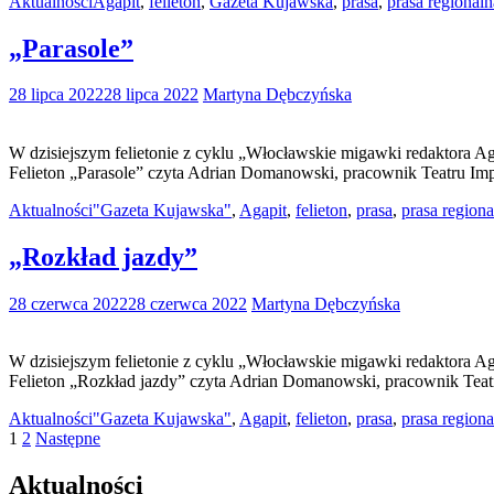
Aktualności
Agapit
,
felieton
,
Gazeta Kujawska
,
prasa
,
prasa regionaln
„Parasole”
28 lipca 2022
28 lipca 2022
Martyna Dębczyńska
W dzisiejszym felietonie z cyklu „Włocławskie migawki redaktora A
Felieton „Parasole” czyta Adrian Domanowski, pracownik Teatru I
Aktualności
"Gazeta Kujawska"
,
Agapit
,
felieton
,
prasa
,
prasa regiona
„Rozkład jazdy”
28 czerwca 2022
28 czerwca 2022
Martyna Dębczyńska
W dzisiejszym felietonie z cyklu „Włocławskie migawki redaktora 
Felieton „Rozkład jazdy” czyta Adrian Domanowski, pracownik Te
Aktualności
"Gazeta Kujawska"
,
Agapit
,
felieton
,
prasa
,
prasa regiona
Stronicowanie
1
2
Następne
wpisów
Aktualności