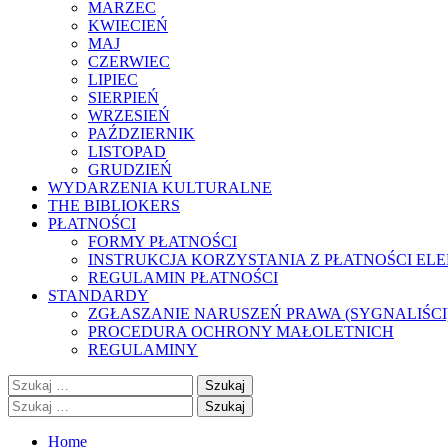
MARZEC
KWIECIEŃ
MAJ
CZERWIEC
LIPIEC
SIERPIEŃ
WRZESIEŃ
PAŹDZIERNIK
LISTOPAD
GRUDZIEŃ
WYDARZENIA KULTURALNE
THE BIBLIOKERS
PŁATNOŚCI
FORMY PŁATNOŚCI
INSTRUKCJA KORZYSTANIA Z PŁATNOŚCI EL
REGULAMIN PŁATNOŚCI
STANDARDY
ZGŁASZANIE NARUSZEŃ PRAWA (SYGNALIŚCI
PROCEDURA OCHRONY MAŁOLETNICH
REGULAMINY
Szukaj:
Szukaj:
Home