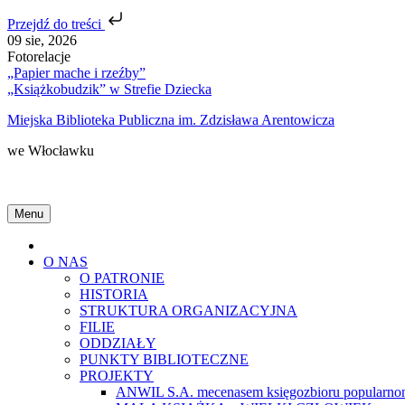
Przejdź do treści
Skip
09 sie, 2026
to
Fotorelacje
content
„Papier mache i rzeźby”
„Książkobudzik” w Strefie Dziecka
Miejska Biblioteka Publiczna im. Zdzisława Arentowicza
we Włocławku
Menu
Home
O NAS
O PATRONIE
HISTORIA
STRUKTURA ORGANIZACYJNA
FILIE
ODDZIAŁY
PUNKTY BIBLIOTECZNE
PROJEKTY
ANWIL S.A. mecenasem księgozbioru popularnon